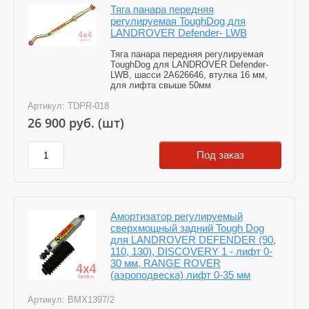
Тяга панара передняя
регулируемая ToughDog для
LANDROVER Defender- LWB
Тяга панара передняя регулируемая
ToughDog для LANDROVER Defender-
LWB, шасси 2A626646, втулка 16 мм,
для лифта свыше 50мм
Артикул:
TDPR-018
26 900
руб. (шт)
Под заказ
Амортизатор регулируемый
сверхмощный задний Tough Dog
для LANDROVER DEFENDER (90,
110, 130), DISCOVERY 1 - лифт 0-
30 мм, RANGE ROVER
(аэроподвеска) лифт 0-35 мм
Артикул:
BMX1397/2