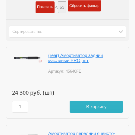
Сбросить фильтр
Показать
53
Сортировать по:
(rear) Амортизатор задний
масляный PRO, шт
Артикул:
45640FE
24 300
руб. (шт)
В корзину
Амортизатор передний ячеисто-