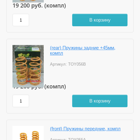
19 200
руб. (компл)
В корзину
(rear) Пружины задние +45мм,
компл
Артикул:
TOY056B
19 200
руб. (компл)
В корзину
(front) Пружины передние, компл
Артикул:
TOY055A