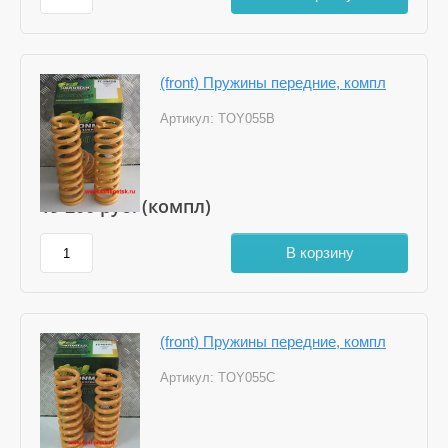
(front) Пружины передние, компл
Артикул:
TOY055B
19 200
руб. (компл)
В корзину
(front) Пружины передние, компл
Артикул:
TOY055C