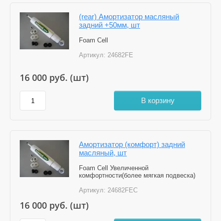
(rear) Амортизатор масляный
задний +50мм, шт
Foam Cell
Артикул:
24682FE
16 000
руб. (шт)
В корзину
Амортизатор (комфорт) задний
масляный, шт
Foam Cell Увеличенной
комфортности(более мягкая подвеска)
Артикул:
24682FEC
16 000
руб. (шт)